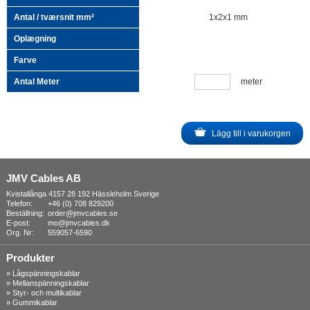
1x2x1 mm
meter
Lägg till i varukorgen
JMV Cables AB
Kvistallånga 4157 28 192 Hässleholm Sverige
Telefon:
+46 (0) 708 829200
Beställning:
order@jmvcables.se
E-post:
mo@jmvcables.dk
Org. Nr:
559057-6590
Produkter
»
Lågspänningskablar
»
Mellanspänningskablar
»
Styr- och multikablar
»
Gummikablar