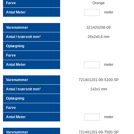
Orange
meter
321420208-09
20x2x0,8 mm
meter
721401201-09-S100-SP
1x2x1 mm
meter
721401201-09-T500-SP